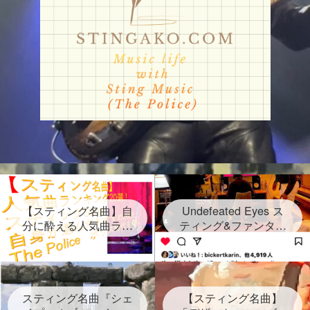
【スティング名曲】自
Undefeated Eyes ス
分に酔える人気曲ラン
ティング&ファンタス
キング20選！スティン
ティック・ネグリート
グセクシーショットが
新曲発表！2024年6月
放つ Sting自身が選ん
28日金！グラミー賞受
だ２０曲、なんと日本
賞連続3回 しかし再ス
語だけのタイトルソン
スティング名曲『シェ
タートは路上だった
【スティング名曲】