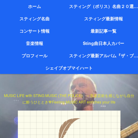
ホーム
スティング（ポリス）名曲２０選（代表作）
スティング名曲
スティング最新情報
コンサート情報
最新記事一覧
音楽情報
Sting曲日本人カバー
プロフィール
スティング最新アルバム『ザ・ブリッジ』
シェイプオブマイハート
MUSIC LIFE with STING MUSIC (THE POLICE) ～音楽芸術を感じながら自分
に酔うひととき💙Feeling MUSIC ART enriches your life