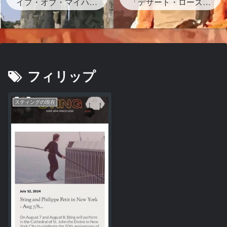
イプ・オブ・マイハー
グが存在する？」
「デザート・ローズ」
ト』ストーンヘンジの
砂漠のバラは？岩？歌
岩の下書かれた曲を宇
詞・和訳・背景どんな
多田ヒカルがサンプリ
曲？
ング なぜ？映画レオ
ン主題歌
フィリップ
スティングの現在