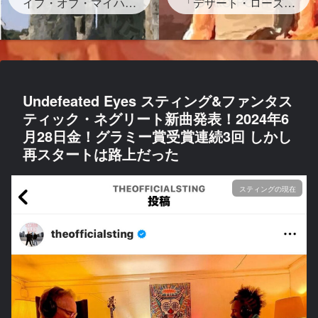
イプ・オブ・マイハー
グが存在する？」
「デザート・ローズ」
ト』ストーンヘンジの
砂漠のバラは？岩？歌
岩の下書かれた曲を宇
詞・和訳・背景どんな
多田ヒカルがサンプリ
曲？
ング なぜ？映画レオ
ン主題歌
Undefeated Eyes スティング&ファンタス
ティック・ネグリート新曲発表！2024年6
月28日金！グラミー賞受賞連続3回 しかし
再スタートは路上だった
スティングの現在