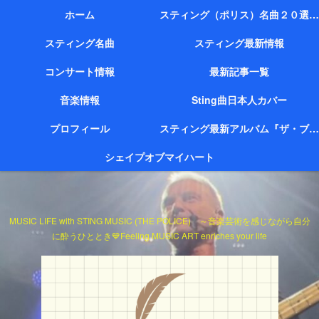
ホーム
スティング（ポリス）名曲２０選（代表作）
スティング名曲
スティング最新情報
コンサート情報
最新記事一覧
音楽情報
Sting曲日本人カバー
プロフィール
スティング最新アルバム『ザ・ブリッジ』
シェイプオブマイハート
MUSIC LIFE with STING MUSIC (THE POLICE) ～音楽芸術を感じながら自分
に酔うひととき💙Feeling MUSIC ART enriches your life