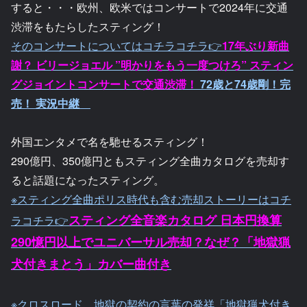
すると・・・欧州、欧米ではコンサートで2024年に交通
渋滞をもたらしたスティング！
そのコンサートについてはコチラコチラ👉
17年ぶり新曲
謝？ ビリージョエル ”明かりをもう一度つけろ” スティン
グジョイントコンサートで交通渋滞！
72歳と74歳剛！完
売！ 実況中継
外国エンタメで名を馳せるスティング！
290億円、350億円ともスティング全曲カタログを売却す
ると話題になったスティング。
※スティング全曲ポリス時代も含む売却ストーリーはコチ
スティング全音楽カタログ 日本円換算
ラコチラ👉
290憶円以上でユニバーサル売却？なぜ？「地獄猟
犬付きまとう」カバー曲付き
※クロスロード、地獄の契約の言葉の発祥「地獄猟犬付き