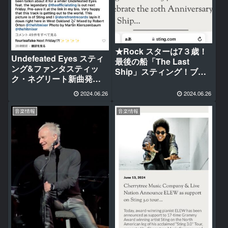
★Rock スターは7３歳！
Undefeated Eyes スティ
最後の船「The Last
ング&ファンタスティッ
Ship」スティング！ブロ
ク・ネグリート新曲発
ードウェイで10周年記念
表！2024年6月28日金！グ
公演
2024.06.26
2024.06.26
ラミー賞受賞連続3回 しか
し再スタートは路上だっ
音楽情報
音楽情報
た