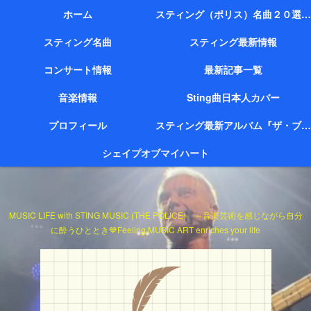
ホーム
スティング（ポリス）名曲２０選（代表作）
スティング名曲
スティング最新情報
コンサート情報
最新記事一覧
音楽情報
Sting曲日本人カバー
プロフィール
スティング最新アルバム『ザ・ブリッジ』
シェイプオブマイハート
MUSIC LIFE with STING MUSIC (THE POLICE) ～音楽芸術を感じながら自分
に酔うひととき💙Feeling MUSIC ART enriches your life