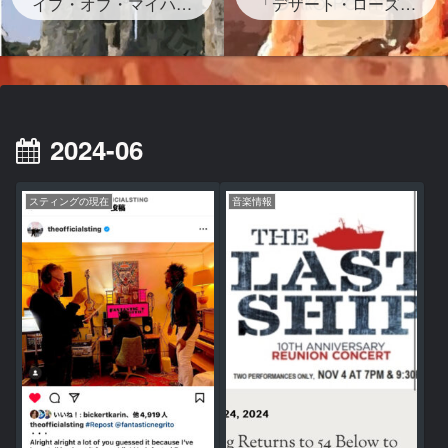
イプ・オブ・マイハー
グが存在する？」
「デザート・ローズ」
ト』ストーンヘンジの
砂漠のバラは？岩？歌
岩の下書かれた曲を宇
詞・和訳・背景どんな
多田ヒカルがサンプリ
曲？
ング なぜ？映画レオ
ン主題歌
2024-06
スティングの現在
音楽情報