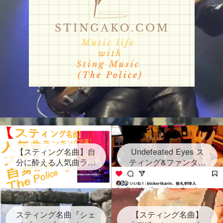
【スティング名曲】自
Undefeated Eyes ス
分に酔える人気曲ラン
ティング&ファンタス
キング20選！スティン
ティック・ネグリート
グセクシーショットが
新曲発表！2024年6月
放つ Sting自身が選ん
28日金！グラミー賞受
だ２０曲、なんと日本
賞連続3回 しかし再ス
語だけのタイトルソン
スティング名曲『シェ
タートは路上だった
【スティング名曲】