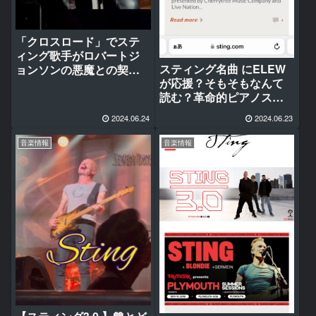
「クロスロード」でステ
ィング歌手がロバートジ
スティング名曲 にELEW
ョンソンの悪魔との契約
が応援？そもそもなんて
説 ”地獄の猟犬が付き纏
読む？革命的ピアノスタ
う”をカバー！魂の交差点
イルに潜む可能性
に注目！
2024.06.24
2024.06.23
音楽情報
音楽情報