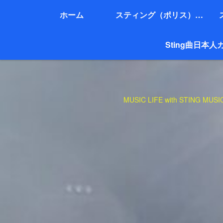
ホーム
スティング（ポリス）名曲２０選（代表作）
Sting曲日本人
MUSIC LIFE with STING M