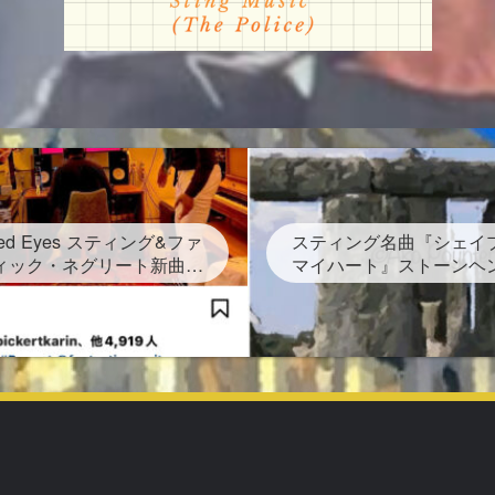
ated Eyes スティング&ファ
スティング名曲『シェイ
ィック・ネグリート新曲発
マイハート』ストーンヘ
4年6月28日金！グラミー賞
下書かれた曲を宇多田ヒ
3回 しかし再スタートは路
プリング なぜ？映画レ
上だった