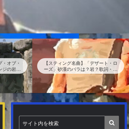
プ・オブ・
【スティング名曲】「デザート・ロ
ンジの岩の
ーズ」砂漠のバラは？岩？歌詞・和
カルがサン
訳・背景どんな曲？
オン主題歌