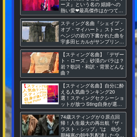
ーヌ』という名の 娼婦への
熱い愛❤最高傑作はかつて
BBC放送禁止。歌詞和訳
“[Sting’s Hits] Bilingual
スティング名曲『シェイプ・
Edition ★Sting mansion Live
オブ・マイハート』ストーン
Recordings？”A Passionate
ヘンジの岩の下書かれた曲を
Love for a Prostitute ❤ The
宇多田ヒカルがサンプリング
Secret of the Greatest
なぜ？映画レオン主題歌
37years Hit ‘Roxanne’ from
【スティング名曲】「デザー
1977 Lyrics Translation &
ト・ローズ」砂漠のバラは？
Background”
岩？歌詞・和訳・背景どんな
曲？
【スティング名曲】自分に酔
える人気曲ランキング20
選！スティングセクシーショ
ットが放つ Sting自身が選ん
だ２０曲、なんと日本語だけ
のタイトルソングが存在す
74歳スティングが０原点回
る？」
帰！人生最大の再出航『ザ・
ラスト・シップ』”は 幼少
期極寒の朝牛乳配達した少年