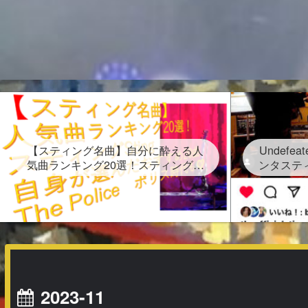
【スティング名曲】自分に酔える人
Undefe
気曲ランキング20選！スティングセ
ンタステ
クシーショットが放つ Sting自身が
表！202
選んだ２０曲、なんと日本語だけの
受賞連続
タイトルソングが存在する？」
2023-11