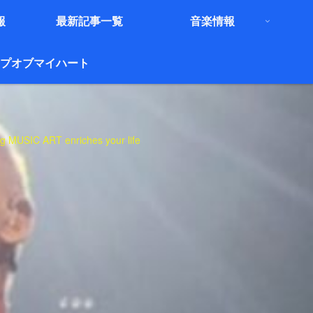
報
最新記事一覧
音楽情報
プオブマイハート
C ART enriches your life