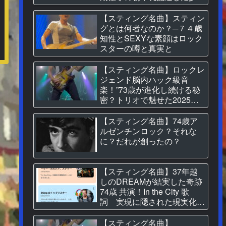
だった
【スティング名曲】スティン
グとは何者なのか？─７４歳
知性とSEXYな素顔はロック
スターの噂と真実と
【スティング名曲】ロックレ
ジェンド脳内ハック級音
楽！”73歳が進化し続ける秘
密？トリオで魅せた2025日
本公演に学ぶ“音を究める生
き方
【スティング名曲】74歳ア
ルゼンチンロック？それな
に？だれが創ったの？
【スティング名曲】37年越
しのDREAMが結実した奇跡
74歳 共演！In the City 歌
詞 実現に隠された現実化の
秘密とは…
【スティング名曲】