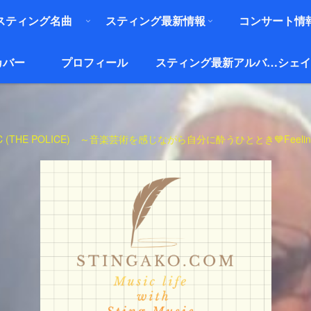
スティング名曲
スティング最新情報
コンサート情
カバー
プロフィール
スティング最新アルバム『ザ・ブリッジ』
シェイ
USIC (THE POLICE) ～音楽芸術を感じながら自分に酔うひととき💙Feeling MUSI