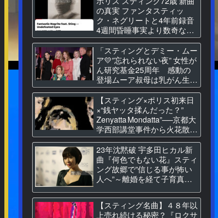
ポリス スティング72歳 新曲
の真実 ファンタスティッ
ク・ネグリートと4年前録音
4週間昏睡事実より数奇な人
生
「スティングとデミー・ムー
ア💛”忘れられない夜” 女性が
ん研究基金25周年 感動の
登場ムーア叔母は乳がん生存
者
【スティング×ポリス初来日
×“銭ヤッタ揉んだった？”
Zenyatta Mondatta”──京都大
学西部講堂事件から火花散る
グラミー2冠の奇跡】
23年沈黙破 宇多田ヒカル新
曲『何色でもない花』スティ
ング故郷で”信じる事が怖い
人へ”～離婚を経て子育真っ
最中
【スティング名曲】４８年以
上売れ続ける秘密？『ロクサ