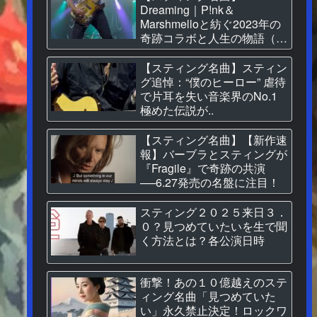
Dreaming｜P!nk＆
Marshmelloと紡ぐ2023年の
奇跡コラボと人生の物語（和
訳付）
【スティング名曲】スティン
グ追悼：“僕のヒーロー” 虐待
で片耳を失い音楽界のNo.1
極めた伝説が..
【スティング名曲】【新作速
報】バーブラとスティングが
『Fragile』で奇跡の共演
──6.27発売の名盤に注目！
スティング２０２５来日３．
０？見つめていたいを生で聞
く方法とは？各公演日時
衝撃！あの１０億越えのステ
ィング名曲「見つめていた
い」永久禁止決定！ロックワ