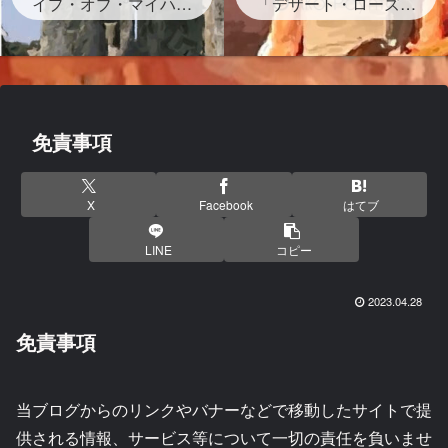
イプ・オブ・マイハー
グが存在する？」
「デザート・ローズ」
ト』ストーンヘンジの
砂漠のバラは？岩？歌
岩の下書かれた曲を宇
詞・和訳・背景どんな
多田ヒカルがサンプリ
曲？
ング なぜ？映画レオ
ン主題歌
免責事項
X
Facebook
はてブ
LINE
コピー
2023.04.28
免責事項
当ブログからのリンクやバナーなどで移動したサイトで提
供される情報、サービス等について一切の責任を負いませ