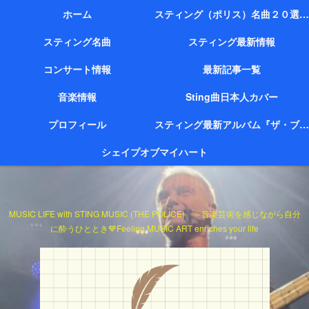
ホーム
スティング（ポリス）名曲２０選（代表作）
スティング名曲
スティング最新情報
コンサート情報
最新記事一覧
音楽情報
Sting曲日本人カバー
プロフィール
スティング最新アルバム『ザ・ブリッジ』
シェイプオブマイハート
MUSIC LIFE with STING MUSIC (THE POLICE) ～音楽芸術を感じながら自分
に酔うひととき💙Feeling MUSIC ART enriches your life