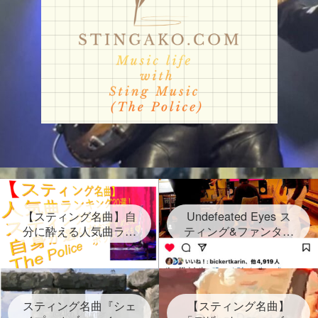
【スティング名曲】自
Undefeated Eyes ス
分に酔える人気曲ラン
ティング&ファンタス
キング20選！スティン
ティック・ネグリート
グセクシーショットが
新曲発表！2024年6月
放つ Sting自身が選ん
28日金！グラミー賞受
だ２０曲、なんと日本
賞連続3回 しかし再ス
語だけのタイトルソン
スティング名曲『シェ
タートは路上だった
【スティング名曲】