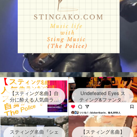
【スティング名曲】自
Undefeated Eyes ス
分に酔える人気曲ラン
ティング&ファンタス
キング20選！スティン
ティック・ネグリート
グセクシーショットが
新曲発表！2024年6月
放つ Sting自身が選ん
28日金！グラミー賞受
だ２０曲、なんと日本
賞連続3回 しかし再ス
語だけのタイトルソン
スティング名曲『シェ
タートは路上だった
【スティング名曲】