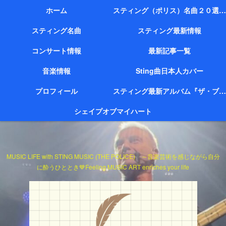
ホーム
スティング（ポリス）名曲２０選（代表作）
スティング名曲
スティング最新情報
コンサート情報
最新記事一覧
音楽情報
Sting曲日本人カバー
プロフィール
スティング最新アルバム『ザ・ブリッジ』
シェイプオブマイハート
MUSIC LIFE with STING MUSIC (THE POLICE) ～音楽芸術を感じながら自分
に酔うひととき💙Feeling MUSIC ART enriches your life