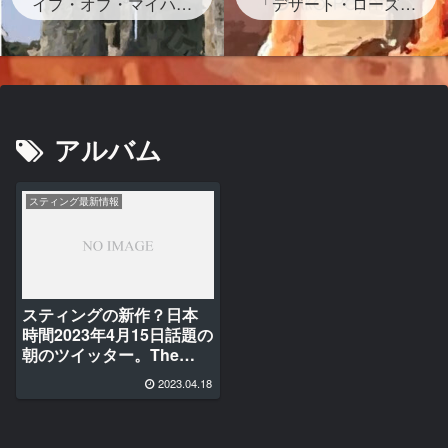
イプ・オブ・マイハー
グが存在する？」
「デザート・ローズ」
ト』ストーンヘンジの
砂漠のバラは？岩？歌
岩の下書かれた曲を宇
詞・和訳・背景どんな
多田ヒカルがサンプリ
曲？
ング なぜ？映画レオ
ン主題歌
アルバム
スティング最新情報
スティングの新作？日本
時間2023年4月15日話題の
朝のツイッター。The
Bridgeウェブビデオ シー
2023.04.18
ズン２がもうすぐ？