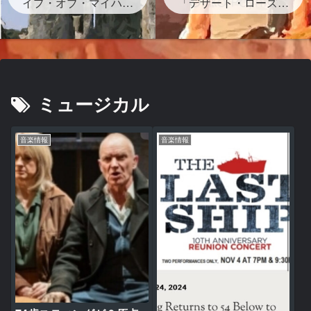
イプ・オブ・マイハー
グが存在する？」
「デザート・ローズ」
ト』ストーンヘンジの
砂漠のバラは？岩？歌
岩の下書かれた曲を宇
詞・和訳・背景どんな
多田ヒカルがサンプリ
曲？
ング なぜ？映画レオ
ン主題歌
ミュージカル
音楽情報
音楽情報