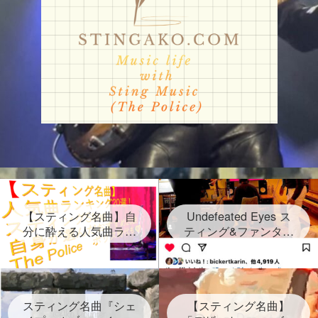
【スティング名曲】自
Undefeated Eyes ス
分に酔える人気曲ラン
ティング&ファンタス
キング20選！スティン
ティック・ネグリート
グセクシーショットが
新曲発表！2024年6月
放つ Sting自身が選ん
28日金！グラミー賞受
だ２０曲、なんと日本
賞連続3回 しかし再ス
語だけのタイトルソン
スティング名曲『シェ
タートは路上だった
【スティング名曲】