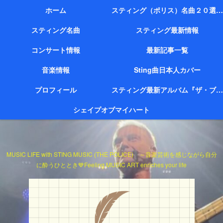
ホーム
スティング（ポリス）名曲２０選（代表作）
スティング名曲
スティング最新情報
コンサート情報
最新記事一覧
音楽情報
Sting曲日本人カバー
プロフィール
スティング最新アルバム『ザ・ブリッジ』
シェイプオブマイハート
MUSIC LIFE with STING MUSIC (THE POLICE) ～音楽芸術を感じながら自分
に酔うひととき💙Feeling MUSIC ART enriches your life