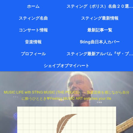
ホーム
スティング（ポリス）名曲２０選（代表作）
スティング名曲
スティング最新情報
コンサート情報
最新記事一覧
音楽情報
Sting曲日本人カバー
プロフィール
スティング最新アルバム『ザ・ブリッジ』
シェイプオブマイハート
MUSIC LIFE with STING MUSIC (THE POLICE) ～音楽芸術を感じながら自分
に酔うひととき💙Feeling MUSIC ART enriches your life