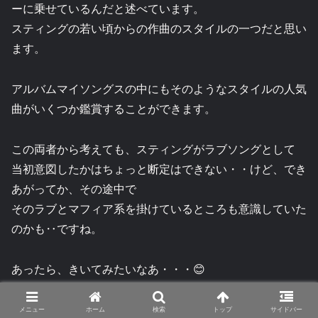
ーに乗せているんだと述べています。
スティングの若い頃からの作曲のスタイルの一つだと思い
ます。
アルバムマイソングスの中にもそのようなスタイルの人気
曲がいくつか鑑賞することができます。
この両者から考えても、スティングがラブソングとして
当初意図したかはちょっと断定はできない・・けど、でき
あがってか、その途中で
そのラブとマフィア系を掛けているところも意識していた
のかも‥ですね。
あったら、きいてみたいなあ・・・😊
さて、彼の作曲の通常スタイルは、メロデイーを先につく
メニュー
ホーム
検索
トップ
サイドバー