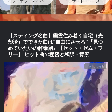
イプ・オブ・マイハー
グが存在する？」
「デザート・ローズ」
ト』ストーンヘンジの
砂漠のバラは？岩？歌
岩の下書かれた曲を宇
詞・和訳・背景どんな
多田ヒカルがサンプリ
曲？
ング なぜ？映画レオ
ン主題歌
【スティング名曲】幽霊住み着く自宅（売
却済）でできた曲は”自由にさせろ”『見つ
めていたいの解毒剤』【セット・ゼム・フ
リー】 ヒット曲の秘密と和訳・背景
スティング名曲