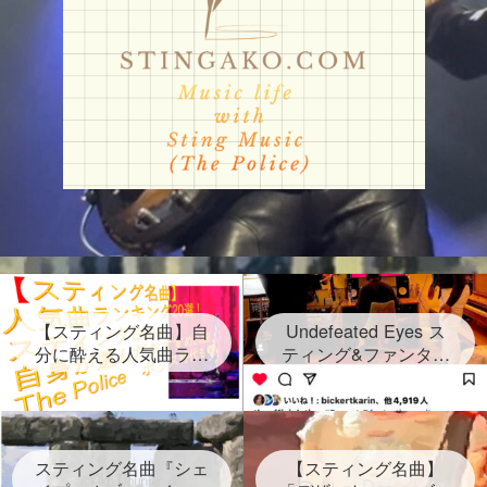
【スティング名曲】自
Undefeated Eyes ス
分に酔える人気曲ラン
ティング&ファンタス
キング20選！スティン
ティック・ネグリート
グセクシーショットが
新曲発表！2024年6月
放つ Sting自身が選ん
28日金！グラミー賞受
だ２０曲、なんと日本
賞連続3回 しかし再ス
語だけのタイトルソン
スティング名曲『シェ
タートは路上だった
【スティング名曲】