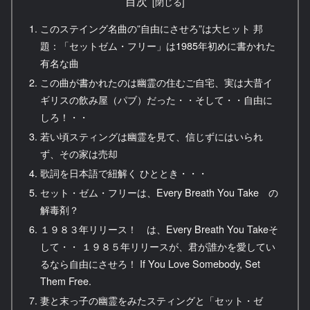
目次
このステイング名曲の”自由にさせろ”は大ヒット 邦
題：「セットゼム・フリー」は1985年初めに書かれた
有名な曲
この曲が書かれたのは幽霊の住むご自宅、実は大昔イ
ギリスの飲み屋（パブ）だった・・そして・・自由に
しろ！・・
若い頃スティングは幽霊を見て、信じずにはいられ
ず、その家は売却
歌詞を日本語で紐解く ひととき・・・
セット・ゼム・フリーは、Every Breath You Take の
解毒剤？
１９８３年リリース！ は、Every Breath You Takeそ
して・・ １９８５年リリースが、君が誰かを愛してい
るなら自由にさせろ！ If You Love Somebody, Set
Them Free.
妻と末っ子の幽霊をみたスティングと「セット・ゼ