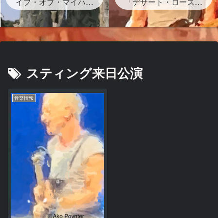
イプ・オブ・マイハー
グが存在する？」
「デザート・ローズ」
ト』ストーンヘンジの
砂漠のバラは？岩？歌
岩の下書かれた曲を宇
詞・和訳・背景どんな
多田ヒカルがサンプリ
曲？
ング なぜ？映画レオ
ン主題歌
スティング来日公演
音楽情報