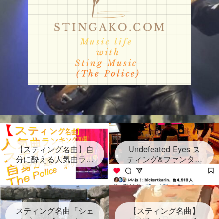
【スティング名曲】自
Undefeated Eyes ス
分に酔える人気曲ラン
ティング&ファンタス
キング20選！スティン
ティック・ネグリート
グセクシーショットが
新曲発表！2024年6月
放つ Sting自身が選ん
28日金！グラミー賞受
だ２０曲、なんと日本
賞連続3回 しかし再ス
語だけのタイトルソン
スティング名曲『シェ
タートは路上だった
【スティング名曲】