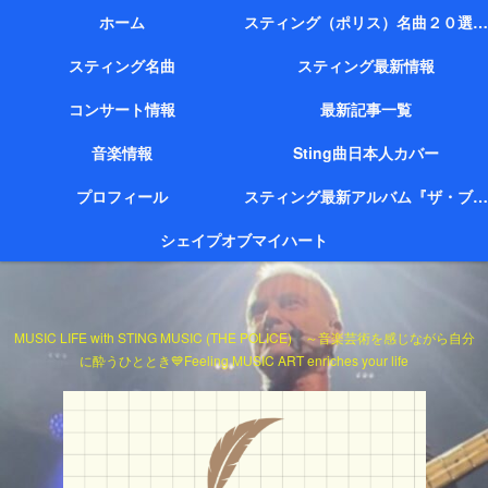
ホーム
スティング（ポリス）名曲２０選（代表作）
スティング名曲
スティング最新情報
コンサート情報
最新記事一覧
音楽情報
Sting曲日本人カバー
プロフィール
スティング最新アルバム『ザ・ブリッジ』
シェイプオブマイハート
MUSIC LIFE with STING MUSIC (THE POLICE) ～音楽芸術を感じながら自分
に酔うひととき💙Feeling MUSIC ART enriches your life