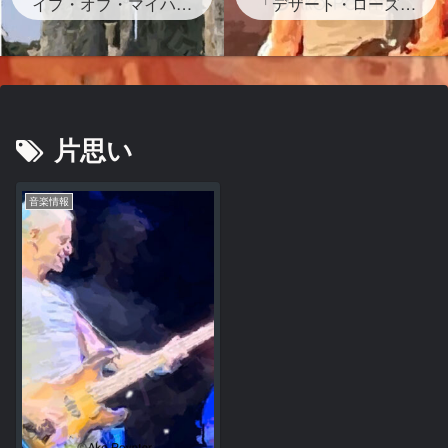
イプ・オブ・マイハー
グが存在する？」
「デザート・ローズ」
ト』ストーンヘンジの
砂漠のバラは？岩？歌
岩の下書かれた曲を宇
詞・和訳・背景どんな
多田ヒカルがサンプリ
曲？
ング なぜ？映画レオ
ン主題歌
片思い
音楽情報