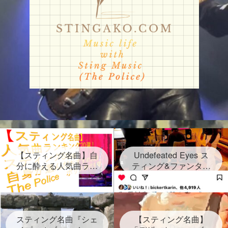
【スティング名曲】自
Undefeated Eyes ス
分に酔える人気曲ラン
ティング&ファンタス
キング20選！スティン
ティック・ネグリート
グセクシーショットが
新曲発表！2024年6月
放つ Sting自身が選ん
28日金！グラミー賞受
だ２０曲、なんと日本
賞連続3回 しかし再ス
語だけのタイトルソン
スティング名曲『シェ
タートは路上だった
【スティング名曲】