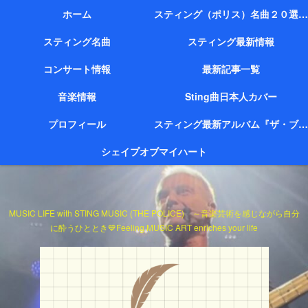
ホーム
スティング（ポリス）名曲２０選（代表作）
スティング名曲
スティング最新情報
コンサート情報
最新記事一覧
音楽情報
Sting曲日本人カバー
プロフィール
スティング最新アルバム『ザ・ブリッジ』
シェイプオブマイハート
MUSIC LIFE with STING MUSIC (THE POLICE) ～音楽芸術を感じながら自分
に酔うひととき💙Feeling MUSIC ART enriches your life