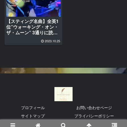
【スティング名曲】全英1
位”ウォーキング・オン・
ザ・ムーン” 3通りに読め
る曲月面歩行？全公開
2023.10.25
『一般編』『片思い編』
『人生応援編』あなたは
どれが好き？
プロフィール
お問い合わせページ
サイトマップ
プライバシーポリシー
© 2023 スティング Sting (ポリス)音楽研究所.