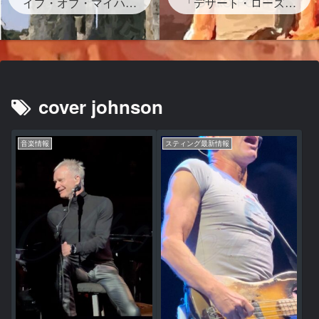
イプ・オブ・マイハー
グが存在する？」
「デザート・ローズ」
ト』ストーンヘンジの
砂漠のバラは？岩？歌
岩の下書かれた曲を宇
詞・和訳・背景どんな
多田ヒカルがサンプリ
曲？
ング なぜ？映画レオ
ン主題歌
cover johnson
音楽情報
スティング最新情報