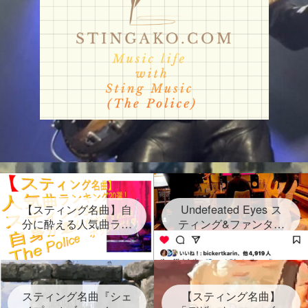
【スティング名曲】自
Undefeated Eyes ス
分に酔える人気曲ラン
ティング&ファンタス
キング20選！スティン
ティック・ネグリート
グセクシーショットが
新曲発表！2024年6月
放つ Sting自身が選ん
28日金！グラミー賞受
だ２０曲、なんと日本
賞連続3回 しかし再ス
語だけのタイトルソン
スティング名曲『シェ
タートは路上だった
【スティング名曲】