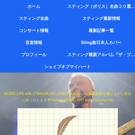
ホーム
スティング（ポリス）名曲２０選（代表作）
スティング名曲
スティング最新情報
コンサート情報
最新記事一覧
音楽情報
Sting曲日本人カバー
プロフィール
スティング最新アルバム『ザ・ブリッジ』
シェイプオブマイハート
MUSIC LIFE with STING MUSIC (THE POLICE) ～音楽芸術を感じながら自分
に酔うひととき💙Feeling MUSIC ART enriches your life