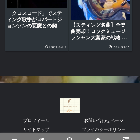
「クロスロード」でステ
ィング歌手がロバートジ
【スティング名曲】全楽
ョンソンの悪魔との契約
曲売却！ロックミュージ
説 ”地獄の猟犬が付き纏
ッシャン大富豪の戦略 日
う”をカバー！魂の交差点
本円290憶越えに「地獄猟
に注目！
2024.06.24
2023.04.14
犬付きまとう」カバー曲
プロフィール
お問い合わせページ
サイトマップ
プライバシーポリシー