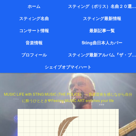
ホーム
スティング（ポリス）名曲２０選（代表作）
スティング名曲
スティング最新情報
コンサート情報
最新記事一覧
音楽情報
Sting曲日本人カバー
プロフィール
スティング最新アルバム『ザ・ブリッジ』
シェイプオブマイハート
MUSIC LIFE with STING MUSIC (THE POLICE) ～音楽芸術を感じながら自分
に酔うひととき💙Feeling MUSIC ART enriches your life