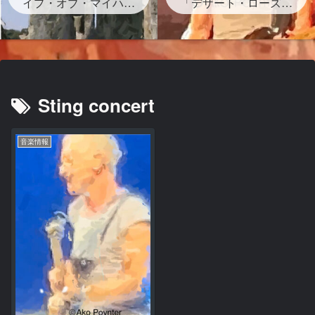
イプ・オブ・マイハー
グが存在する？」
「デザート・ローズ」
ト』ストーンヘンジの
砂漠のバラは？岩？歌
岩の下書かれた曲を宇
詞・和訳・背景どんな
多田ヒカルがサンプリ
曲？
ング なぜ？映画レオ
ン主題歌
Sting concert
音楽情報