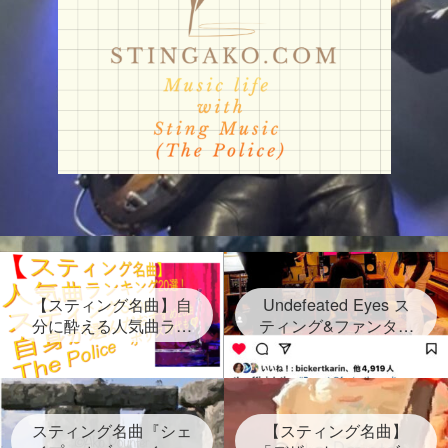
【スティング名曲】自
Undefeated Eyes ス
分に酔える人気曲ラン
ティング&ファンタス
キング20選！スティン
ティック・ネグリート
グセクシーショットが
新曲発表！2024年6月
放つ Sting自身が選ん
28日金！グラミー賞受
だ２０曲、なんと日本
賞連続3回 しかし再ス
語だけのタイトルソン
スティング名曲『シェ
タートは路上だった
【スティング名曲】