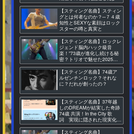
だった
【スティング名曲】スティン
グとは何者なのか？─７４歳
知性とSEXYな素顔はロック
スターの噂と真実と
【スティング名曲】ロックレ
ジェンド脳内ハック級音
楽！”73歳が進化し続ける秘
密？トリオで魅せた2025日
本公演に学ぶ“音を究める生
き方
【スティング名曲】74歳ア
ルゼンチンロック？それな
に？だれが創ったの？
【スティング名曲】37年越
しのDREAMが結実した奇跡
74歳 共演！In the City 歌
詞 実現に隠された現実化の
秘密とは…
【スティング名曲】