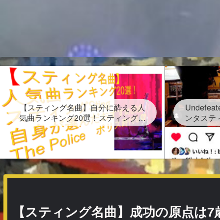
【スティング名曲】自分に酔える人
Undefe
気曲ランキング20選！スティングセ
ンタステ
クシーショットが放つ Sting自身が
表！202
選んだ２０曲、なんと日本語だけの
受賞連続
タイトルソングが存在する？」
【スティング名曲】成功の原点は7歳