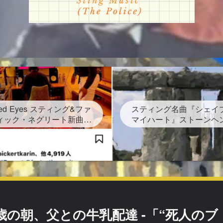
ated Eyes スティング&ファ
スティング名曲『シェイ
ィック・ネグリート新曲発
マイハート』ストーンヘ
4年6月28日金！グラミー賞
下書かれた曲を宇多田ヒ
3回 しかし再スタートは路
プリング なぜ？映画レ
上だった
の朝、父との牛乳配達 -「“死人のブ