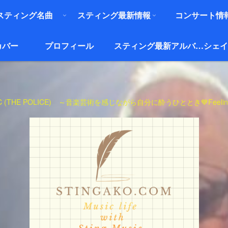
スティング名曲
スティング最新情報
コンサート情
カバー
プロフィール
スティング最新アルバム『ザ・ブリッジ』
シェイ
USIC (THE POLICE) ～音楽芸術を感じながら自分に酔うひととき💙Feeling MUSI